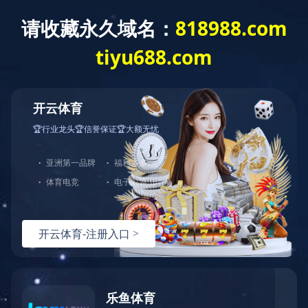
米兰体育app官网入口
金属软管安装注意事项
2019-09-27
Share:
金属软管安装注意事项
1.在选择金属软管时，为了便于安装，请尽量选择一端法兰松动的金
属软管。
2.施工现场在进行焊接作业时应保护金属软管表面，防止炉渣和弧
烧金属软管。
3.禁止拧和安装金属软管根应沿着金属软管被弯曲，应该没有扭
结。