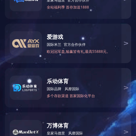
我们能帮助您实现什么？
有兴趣了解更多关于尚固服务和信息吗？
可以与我们的团队成员取得联系。
现在联系我们
产品中心
应用案例
米兰体育app官网入口
资源
关于我们